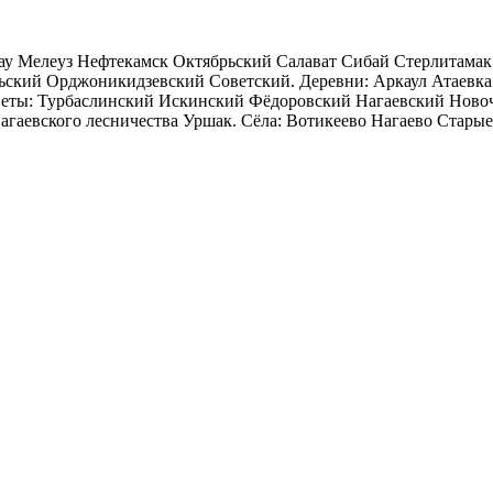
у Мелеуз Нефтекамск Октябрьский Салават Сибай Стерлитамак
ский Орджоникидзевский Советский. Деревни: Аркаул Атаевк
веты: Турбаслинский Искинский Фёдоровский Нагаевский Ново
гаевского лесничества Уршак. Сёла: Вотикеево Нагаево Стары