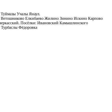
 Туймазы Учалы Янаул.
а Ветошниково Елкибаево Жилино Зинино Искино Карпово
черкасский. Посёлки: Ивановский Камышлинского
е Турбаслы Фёдоровка