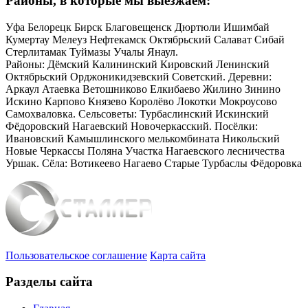
Районы, в которые мы выезжаем:
Уфа Белорецк Бирск Благовещенск Дюртюли Ишимбай
Кумертау Мелеуз Нефтекамск Октябрьский Салават Сибай
Стерлитамак Туймазы Учалы Янаул.
Районы: Дёмский Калининский Кировский Ленинский
Октябрьский Орджоникидзевский Советский. Деревни:
Аркаул Атаевка Ветошниково Елкибаево Жилино Зинино
Искино Карпово Князево Королёво Локотки Мокроусово
Самохваловка. Сельсоветы: Турбаслинский Искинский
Фёдоровский Нагаевский Новочеркасский. Посёлки:
Ивановский Камышлинского мелькомбината Никольский
Новые Черкассы Поляна Участка Нагаевского лесничества
Уршак. Сёла: Вотикеево Нагаево Старые Турбаслы Фёдоровка
Пользовательское соглашение
Карта сайта
Разделы сайта