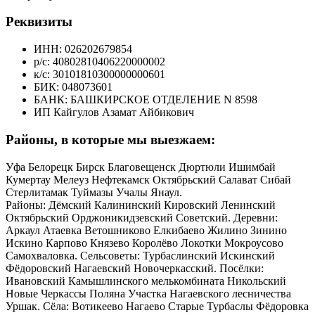
Реквизиты
ИНН: 026202679854
р/с: 40802810406220000002
к/с: 30101810300000000601
БИК: 048073601
БАНК: БАШКИРСКОЕ ОТДЕЛЕНИЕ N 8598
ИП Кайгулов Азамат Айбикович
Районы, в которые мы выезжаем:
Уфа Белорецк Бирск Благовещенск Дюртюли Ишимбай
Кумертау Мелеуз Нефтекамск Октябрьский Салават Сибай
Стерлитамак Туймазы Учалы Янаул.
Районы: Дёмский Калининский Кировский Ленинский
Октябрьский Орджоникидзевский Советский. Деревни:
Аркаул Атаевка Ветошниково Елкибаево Жилино Зинино
Искино Карпово Князево Королёво Локотки Мокроусово
Самохваловка. Сельсоветы: Турбаслинский Искинский
Фёдоровский Нагаевский Новочеркасский. Посёлки:
Ивановский Камышлинского мелькомбината Никольский
Новые Черкассы Поляна Участка Нагаевского лесничества
Уршак. Сёла: Вотикеево Нагаево Старые Турбаслы Фёдоровка